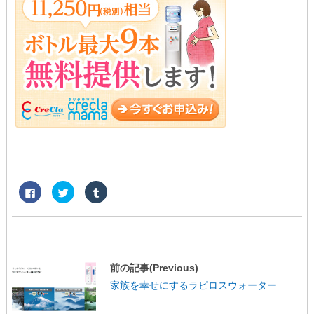
F
ク
ク
a
リ
リ
c
ッ
ッ
e
ク
ク
b
し
し
o
て
て
o
T
T
k
w
u
で
i
m
共
t
b
前の記事(Previous)
有
t
l
す
e
r
家族を幸せにするラピロスウォーター
る
r
で
に
で
共
は
共
有