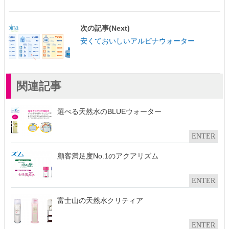
ク
有
(
リ
(
新
ッ
新
し
ク
し
い
し
い
ウ
次の記事(Next)
て
ウ
ィ
く
ィ
ン
安くておいしいアルピナウォーター
だ
ン
ド
さ
ド
ウ
い
ウ
で
(
で
開
新
開
き
し
き
ま
い
ま
す
関連記事
ウ
す
)
ィ
)
ン
ド
ウ
選べる天然水のBLUEウォーター
で
開
き
ま
ENTER
す
)
顧客満足度No.1のアクアリズム
ENTER
富士山の天然水クリティア
ENTER