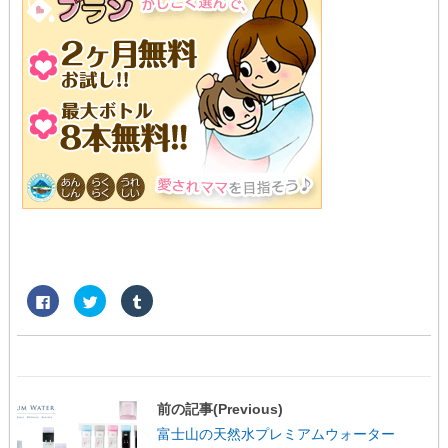
F
ク
ク
a
リ
リ
c
ッ
ッ
e
ク
ク
b
し
し
o
て
て
o
T
T
k
w
u
で
i
m
共
t
b
前の記事(Previous)
有
t
l
す
e
r
富士山の天然水プレミアムウォーター
る
r
で