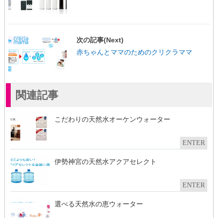
に
で
共
は
共
有
ク
有
(
リ
(
新
ッ
新
し
ク
し
い
し
い
ウ
次の記事(Next)
て
ウ
ィ
く
ィ
ン
赤ちゃんとママのためのクリクラママ
だ
ン
ド
さ
ド
ウ
い
ウ
で
(
で
開
新
開
き
し
き
ま
い
ま
す
関連記事
ウ
す
)
ィ
)
ン
ド
ウ
こだわりの天然水オーケンウォーター
で
開
き
ま
ENTER
す
)
伊勢神宮の天然水アクアセレクト
ENTER
選べる天然水の恵ウォーター