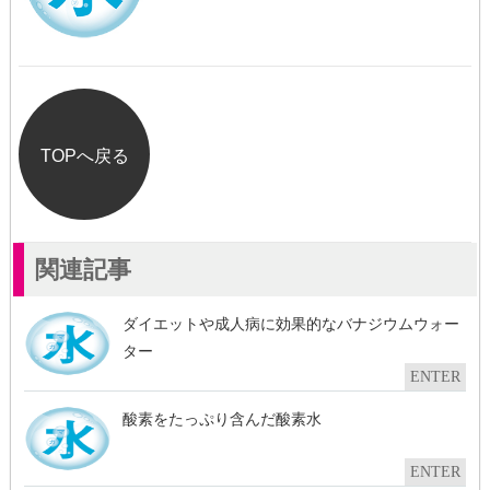
ク
有
(
リ
(
新
ッ
新
し
ク
し
い
し
い
ウ
て
ウ
ィ
く
ィ
ン
だ
ン
ド
さ
ド
ウ
い
ウ
で
(
で
開
新
開
き
TOPへ戻る
し
き
ま
い
ま
す
ウ
す
)
ィ
)
ン
ド
ウ
で
開
関連記事
き
ま
す
)
ダイエットや成人病に効果的なバナジウムウォー
ター
ENTER
酸素をたっぷり含んだ酸素水
ENTER