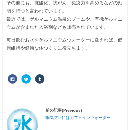
その他にも、抗酸化、抗がん、免疫力を高めるなどの効
能を持つと言われています。
最近では、ゲルマニウム温泉のブームや、有機ゲルマニ
ウムが含まれた入浴剤なども販売されています。
毎日飲むお水をゲルマニウムウォーターに変えれば、健
康維持や健康な体つくりに役立ちます。
F
ク
ク
a
リ
リ
c
ッ
ッ
e
ク
ク
b
し
し
o
て
て
o
T
T
k
w
u
で
i
m
共
t
b
前の記事(Previous)
有
t
l
す
e
r
眠気防止にはカフェインウォーター
る
r
で
に
で
共
は
共
有